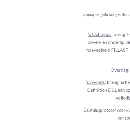
Specifiek gebruiksprotoco
‘s Ochtends
: breng 1
boven- en onderlip, d
hoeveelheid FILLAST H
Overdag
‘s Avonds
: breng na h
Definition E &L aan o
volled
Gebruiksprotocol voor kw
om spe