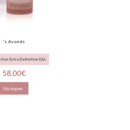
‘s Avonds
tion Extra Definition E&L
58,00
€
Nu kopen