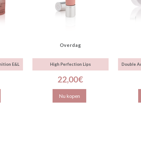
Overdag
nition E&L
High Perfection Lips
Double Ac
22,00
€
Nu kopen