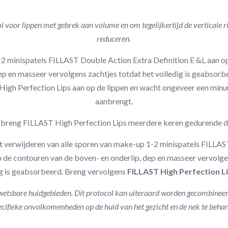
l voor lippen met gebrek aan volume en om tegelijkertijd de verticale r
reduceren.
-2 minispatels FILLAST Double Action Extra Definition E &L aan o
ep en masseer vervolgens zachtjes totdat het volledig is geabsorb
igh Perfection Lips aan op de lippen en wacht ongeveer een min
aanbrengt.
: breng FILLAST High Perfection Lips meerdere keren gedurende d
et verwijderen van alle sporen van make-up 1-2 minispatels FILLA
p de contouren van de boven- en onderlip, dep en masseer vervolge
ig is geabsorbeerd. Breng vervolgens
FILLAST High Perfection L
etsbare huidgebieden. Dit protocol kan uiteraard worden gecombineer
cifieke onvolkomenheden op de huid van het gezicht en de nek te beha