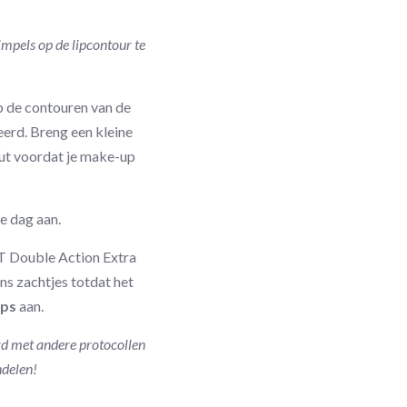
impels op de lipcontour te
p de contouren van de
eerd. Breng een kleine
uut voordat je make-up
e dag aan.
ST Double Action Extra
ns zachtjes totdat het
ips
aan.
d met andere protocollen
ndelen!