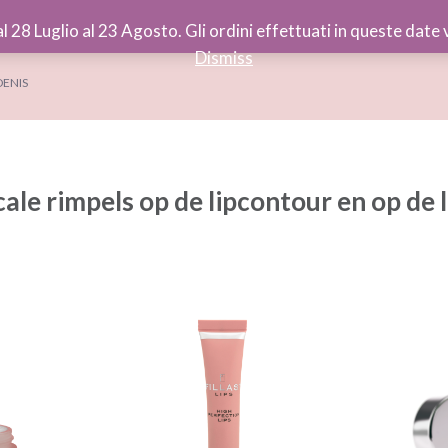
al 28 Luglio al 23 Agosto. Gli ordini effettuati in queste dat
Dismiss
DENIS
cale rimpels op de lipcontour en op de 