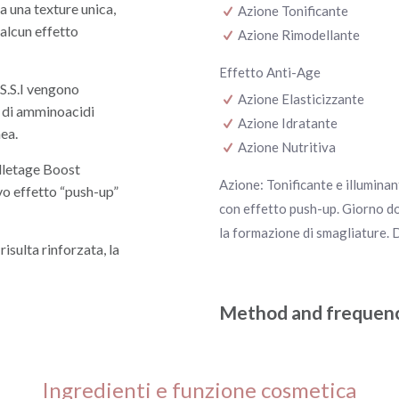
a una texture unica,
Azione Tonificante
alcun effetto
Azione Rimodellante
Effetto Anti-Age
 S.S.I vengono
Azione Elasticizzante
la di amminoacidi
Azione Idratante
nea.
Azione Nutritiva
lletage Boost
Azione: Tonificante e illuminan
ivo effetto “push-up”
con effetto push-up. Giorno do
la formazione di smagliature. 
isulta rinforzata, la
Method and frequenc
Ingredienti e funzione cosmetica